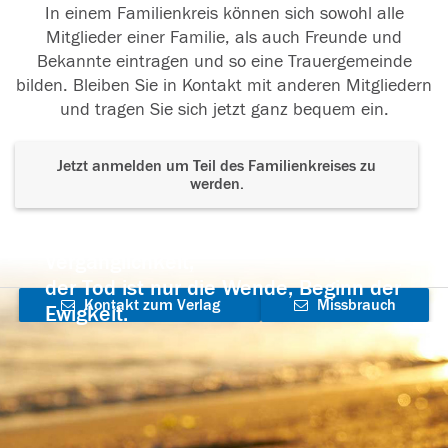
In einem Familienkreis können sich sowohl alle
Mitglieder einer Familie, als auch Freunde und
Bekannte eintragen und so eine Trauergemeinde
bilden. Bleiben Sie in Kontakt mit anderen Mitgliedern
und tragen Sie sich jetzt ganz bequem ein.
Jetzt anmelden um Teil des Familienkreises zu
werden.
Der Tod ist nicht das Ende, nicht die
Vergänglichkeit,
der Tod ist nur die Wende, Beginn der
Kontakt zum Verlag
Missbrauch
Ewigkeit.
aufnehmen
melden