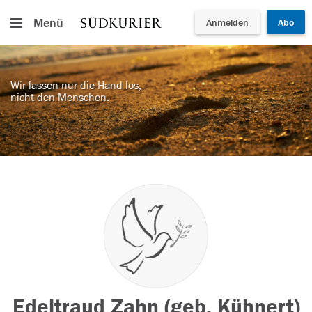
Menü
Anmelden
Abo
Wir lassen nur die Hand los,
nicht den Menschen.
Edeltraud Zahn (geb. Kühnert)