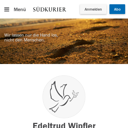
Menü
Anmelden
Abo
Wir lassen nur die Hand los,
nicht den Menschen.
Edeltrud Wipfler