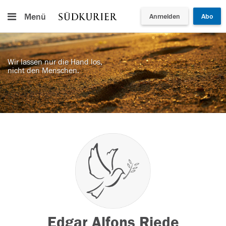
Menü
Anmelden
Abo
Wir lassen nur die Hand los,
nicht den Menschen.
Edgar Alfons Riede