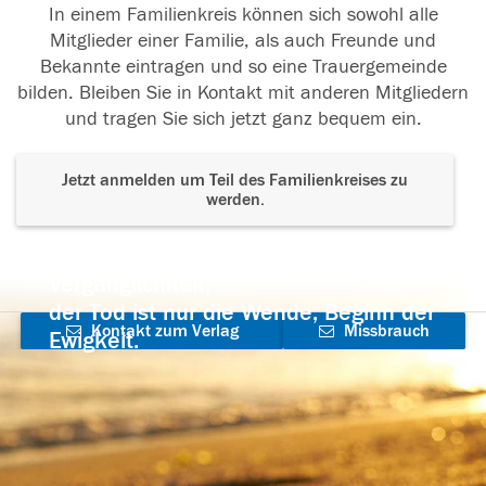
In einem Familienkreis können sich sowohl alle
Mitglieder einer Familie, als auch Freunde und
Bekannte eintragen und so eine Trauergemeinde
bilden. Bleiben Sie in Kontakt mit anderen Mitgliedern
und tragen Sie sich jetzt ganz bequem ein.
Jetzt anmelden um Teil des Familienkreises zu
werden.
Der Tod ist nicht das Ende, nicht die
Vergänglichkeit,
der Tod ist nur die Wende, Beginn der
Kontakt zum Verlag
Missbrauch
Ewigkeit.
aufnehmen
melden