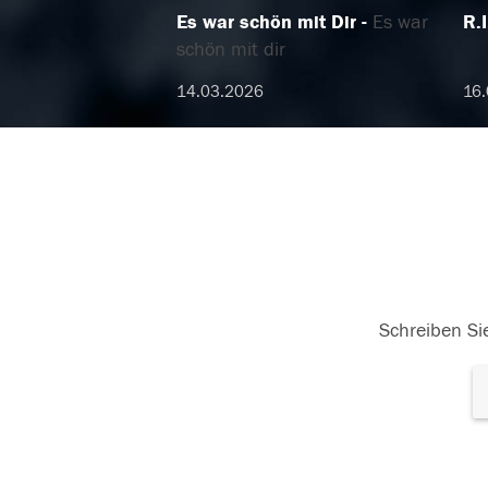
Es war schön mit Dir
Es war
R.I
schön mit dir
14.03.2026
16.
Schreiben Sie