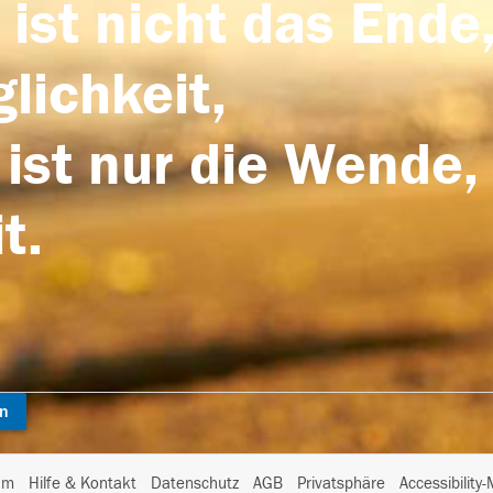
 ist nicht das Ende,
lichkeit,
 ist nur die Wende,
t.
en
I
um
Hilfe & Kontakt
Datenschutz
AGB
Privatsphäre
Accessibility