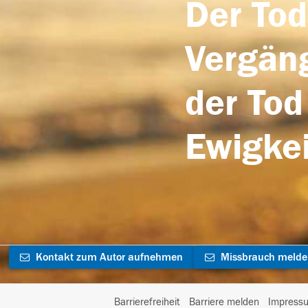
Der Tod
Vergäng
der Tod
Ewigkei
Kontakt zum Autor aufnehmen
Missbrauch meld
Barrierefreiheit
Barriere melden
Impress