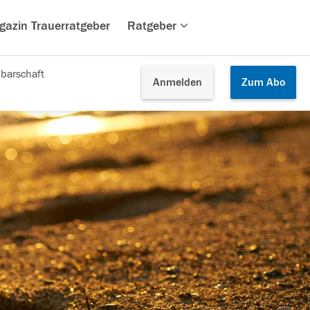
gazin Trauerratgeber
Ratgeber
barschaft
Anmelden
Zum
Abo