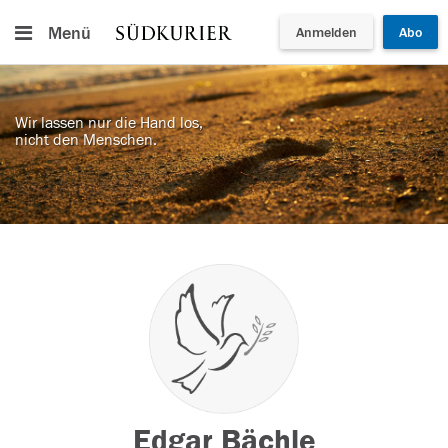
Menü
Anmelden
Abo
Wir lassen nur die Hand los,
nicht den Menschen.
Edgar Bächle