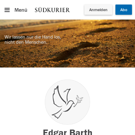
Menü
Anmelden
Abo
Wir lassen nur die Hand los,
nicht den Menschen.
Edgar Barth