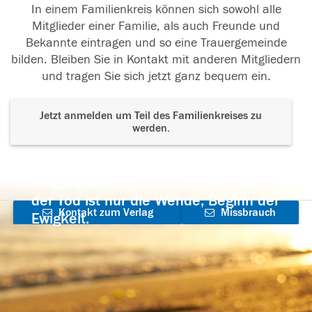
In einem Familienkreis können sich sowohl alle
Mitglieder einer Familie, als auch Freunde und
Bekannte eintragen und so eine Trauergemeinde
bilden. Bleiben Sie in Kontakt mit anderen Mitgliedern
und tragen Sie sich jetzt ganz bequem ein.
Jetzt anmelden um Teil des Familienkreises zu
werden.
Der Tod ist nicht das Ende, nicht die
Vergänglichkeit,
der Tod ist nur die Wende, Beginn der
Kontakt zum Verlag
Missbrauch
Ewigkeit.
aufnehmen
melden