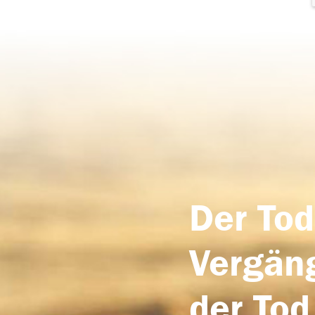
Der Tod
Vergäng
der Tod