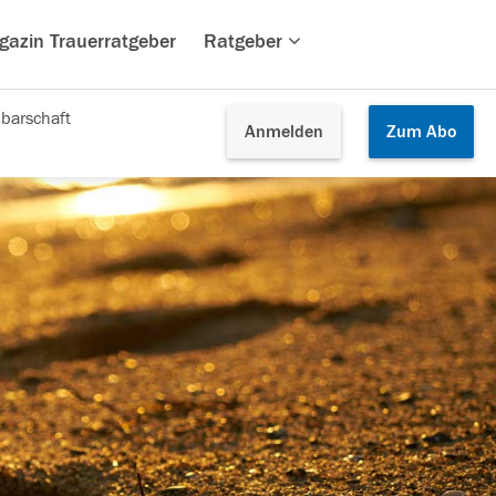
gazin Trauerratgeber
Ratgeber
barschaft
Anmelden
Zum
Abo