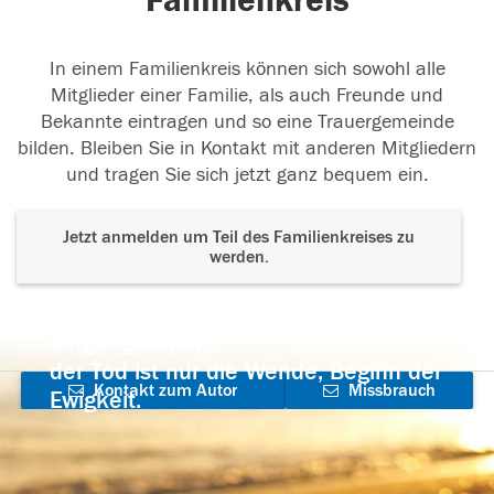
Familienkreis
In einem Familienkreis können sich sowohl alle
Mitglieder einer Familie, als auch Freunde und
Bekannte eintragen und so eine Trauergemeinde
bilden. Bleiben Sie in Kontakt mit anderen Mitgliedern
und tragen Sie sich jetzt ganz bequem ein.
Jetzt anmelden um Teil des Familienkreises zu
werden.
Der Tod ist nicht das Ende, nicht die
Vergänglichkeit,
der Tod ist nur die Wende, Beginn der
Kontakt zum Autor
Missbrauch
Ewigkeit.
aufnehmen
melden