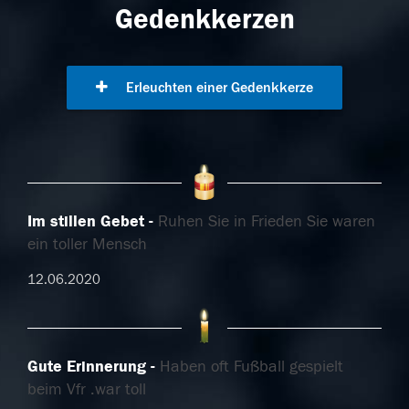
Gedenkkerzen
Erleuchten einer Gedenkkerze
Im stillen Gebet
Ruhen Sie in Frieden Sie waren
ein toller Mensch
12.06.2020
Gute Erinnerung
Haben oft Fußball gespielt
beim Vfr .war toll