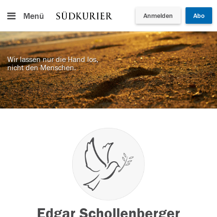
Menü
Anmelden
Abo
Wir lassen nur die Hand los,
nicht den Menschen.
Edgar Schollenberger