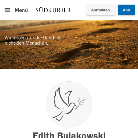
Menü
Anmelden
Abo
Wir lassen nur die Hand los,
nicht den Menschen.
Edith Bujakowski