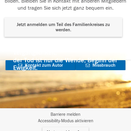
bilden. Bleiben Sie in Kontakt mit anderen Mitgliedern
und tragen Sie sich jetzt ganz bequem ein.
Jetzt anmelden um Teil des Familienkreises zu
werden.
Der Tod ist nicht das Ende, nicht die
Vergänglichkeit,
der Tod ist nur die Wende, Beginn der
Kontakt zum Autor
Missbrauch
Ewigkeit.
aufnehmen
melden
Barriere melden
I
Accessibility-Modus aktivieren
m