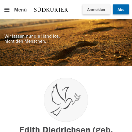
Menü
Anmelden
Abo
Wir lassen nur die Hand los,
nicht den Menschen.
Edith Diedrichsen (geb.