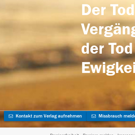
Der Tod
Vergäng
der Tod
Ewigkei
Kontakt zum Verlag aufnehmen
Missbrauch meld