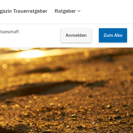
gazin Trauerratgeber
Ratgeber
barschaft
Anmelden
Zum
Abo