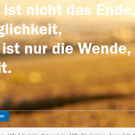
 ist nicht das Ende,
lichkeit,
 ist nur die Wende,
t.
en