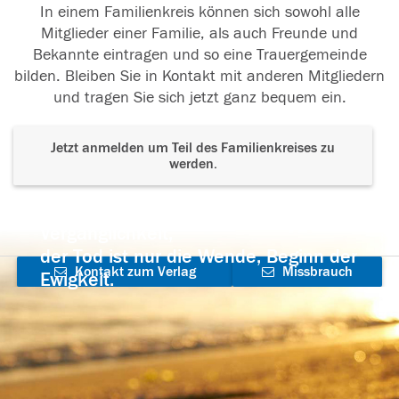
In einem Familienkreis können sich sowohl alle
Mitglieder einer Familie, als auch Freunde und
Bekannte eintragen und so eine Trauergemeinde
bilden. Bleiben Sie in Kontakt mit anderen Mitgliedern
und tragen Sie sich jetzt ganz bequem ein.
Jetzt anmelden um Teil des Familienkreises zu
werden.
Der Tod ist nicht das Ende, nicht die
Vergänglichkeit,
der Tod ist nur die Wende, Beginn der
Kontakt zum Verlag
Missbrauch
Ewigkeit.
aufnehmen
melden