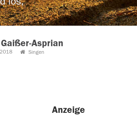
d los,
 Gaißer-Asprian
.2018
Singen
Anzeige