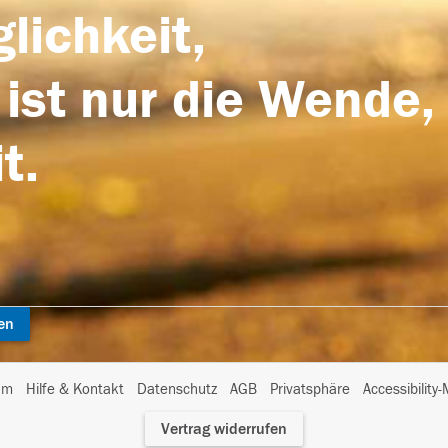
lichkeit,
 ist nur die Wende,
t.
en
I
um
Hilfe & Kontakt
Datenschutz
AGB
Privatsphäre
Accessibility
m
Vertrag widerrufen
A