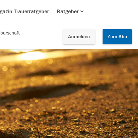
gazin Trauerratgeber
Ratgeber
barschaft
Anmelden
Zum
Abo