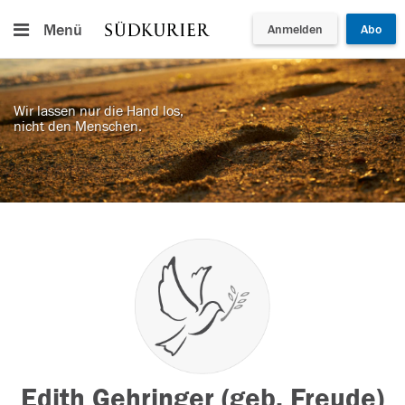
Menü
Anmelden
Abo
Wir lassen nur die Hand los,
nicht den Menschen.
Edith Gehringer (geb. Freude)