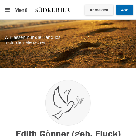
Menü
Anmelden
Abo
Wir lassen nur die Hand los,
nicht den Menschen.
Edith Gönner (geb. Fluck)