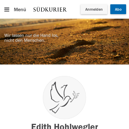
Menü
Anmelden
Abo
Wir lassen nur die Hand los,
nicht den Menschen.
Edith Hohlwegler