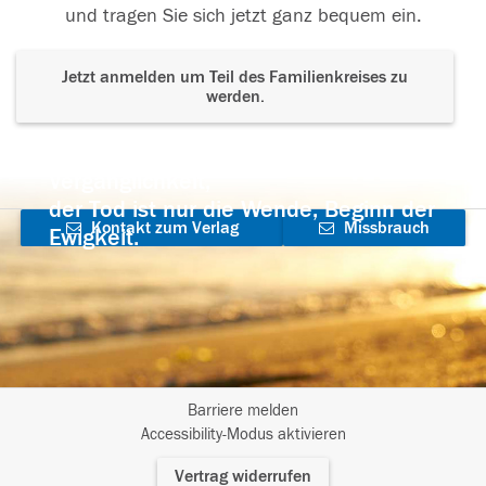
und tragen Sie sich jetzt ganz bequem ein.
Jetzt anmelden um Teil des Familienkreises zu
werden.
Der Tod ist nicht das Ende, nicht die
Vergänglichkeit,
der Tod ist nur die Wende, Beginn der
Kontakt zum Verlag
Missbrauch
Ewigkeit.
aufnehmen
melden
Barriere melden
I
Accessibility-Modus aktivieren
m
Vertrag widerrufen