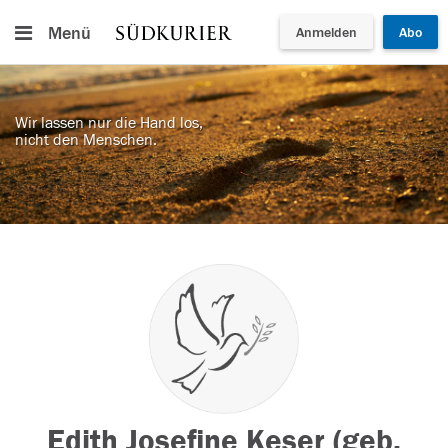
Menü
Anmelden
Abo
Wir lassen nur die Hand los,
nicht den Menschen.
Edith Josefine Keser (geb.