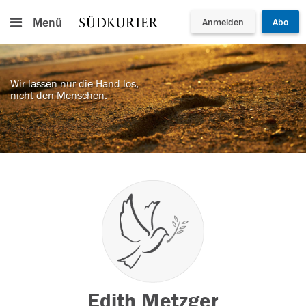
Menü
Anmelden
Abo
Wir lassen nur die Hand los,
nicht den Menschen.
Edith Metzger