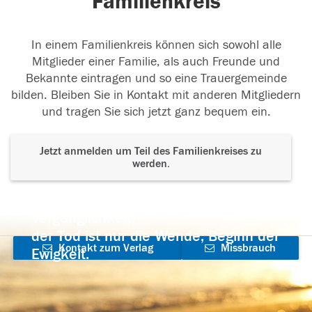
Familienkreis
In einem Familienkreis können sich sowohl alle
Mitglieder einer Familie, als auch Freunde und
Bekannte eintragen und so eine Trauergemeinde
bilden. Bleiben Sie in Kontakt mit anderen Mitgliedern
und tragen Sie sich jetzt ganz bequem ein.
Jetzt anmelden um Teil des Familienkreises zu
werden.
Der Tod ist nicht das Ende, nicht die
Vergänglichkeit,
der Tod ist nur die Wende, Beginn der
Kontakt zum Verlag
Missbrauch
Ewigkeit.
aufnehmen
melden