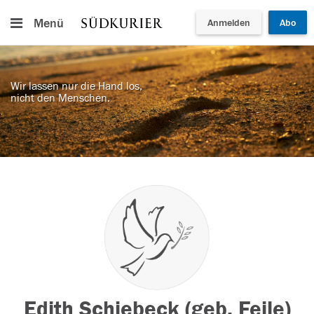
Menü
Anmelden
Abo
Wir lassen nur die Hand los,
nicht den Menschen.
Edith Schiebeck (geb. Feile)