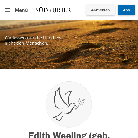
Menü
Anmelden
Abo
Wir lassen nur die Hand los,
nicht den Menschen.
Edith Weeling (geb.