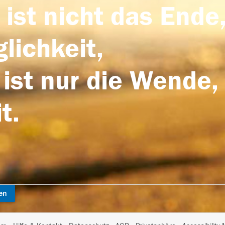
 ist nicht das Ende,
lichkeit,
 ist nur die Wende,
t.
en