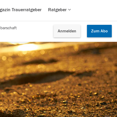
gazin Trauerratgeber
Ratgeber
barschaft
Anmelden
Zum
Abo