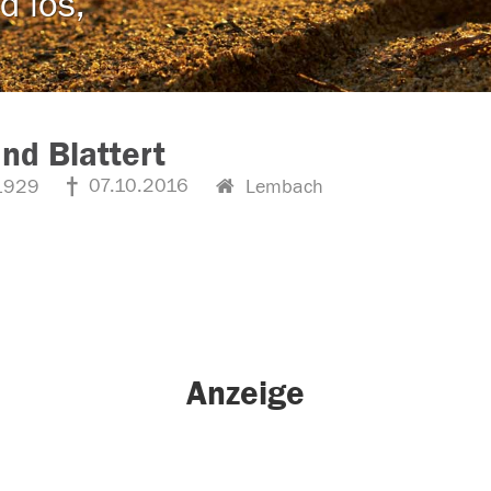
d los,
d Blattert
07.10.2016
1929
Lembach
Anzeige