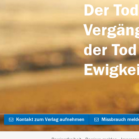
Der Tod
Vergäng
der Tod
Ewigkei
Kontakt zum Verlag aufnehmen
Missbrauch meld