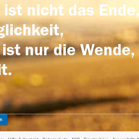
 ist nicht das Ende,
lichkeit,
 ist nur die Wende,
t.
en