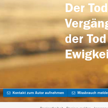
Der Tod
Vergäng
der Tod
Ewigkei
Kontakt zum Autor aufnehmen
Missbrauch meld