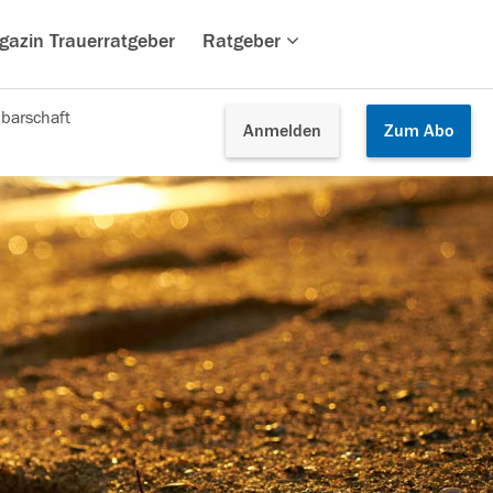
gazin Trauerratgeber
Ratgeber
barschaft
Anmelden
Zum
Abo