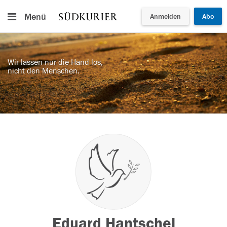
Menü
Anmelden
Abo
Wir lassen nur die Hand los,
nicht den Menschen.
Eduard Hantschel