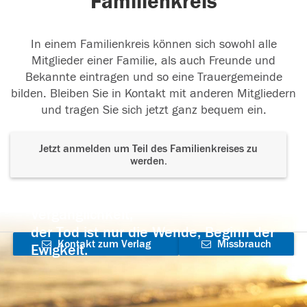
Familienkreis
In einem Familienkreis können sich sowohl alle
Mitglieder einer Familie, als auch Freunde und
Bekannte eintragen und so eine Trauergemeinde
bilden. Bleiben Sie in Kontakt mit anderen Mitgliedern
und tragen Sie sich jetzt ganz bequem ein.
Jetzt anmelden um Teil des Familienkreises zu
werden.
Der Tod ist nicht das Ende, nicht die
Vergänglichkeit,
der Tod ist nur die Wende, Beginn der
Kontakt zum Verlag
Missbrauch
Ewigkeit.
aufnehmen
melden