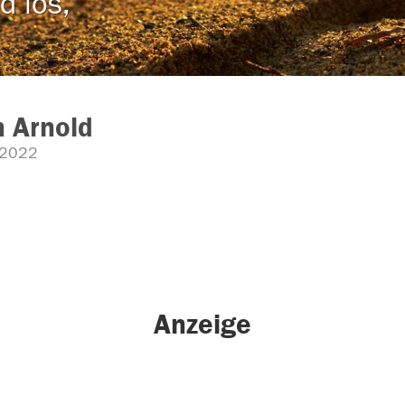
d los,
 Arnold
.2022
Anzeige