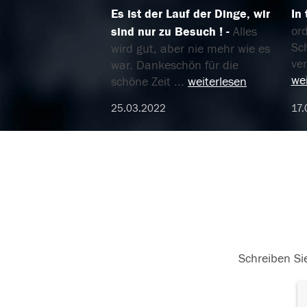
Es ist der Lauf der Dinge, wir
In 
ord
sind nur zu Besuch !
Alles
Sch
wird gut, aber nie mehr wie es
ve
war. Dankeschön für die
wei
schöne Zeit
...
weiterlesen
25.03.2022
17.
Schreiben Sie