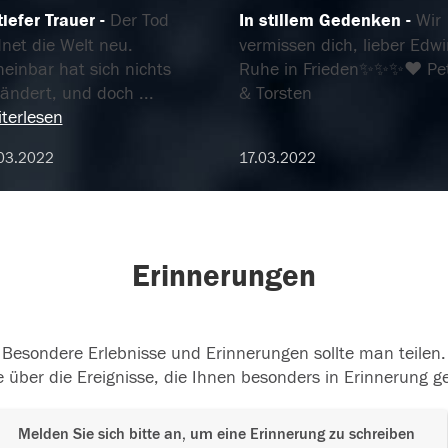
tiefer Trauer
Der Tod
In stillem Gedenken
Wir
net die Welt neu.
vermissen dich, lieber Edwi
einbar hat sich nichts
Ruhe in Frieden✨✨✨❤️ Pe
rändert, und doch
...
& Torsten
terlesen
03.2022
17.03.2022
Erinnerungen
Besondere Erlebnisse und Erinnerungen sollte man teilen.
 über die Ereignisse, die Ihnen besonders in Erinnerung g
Melden Sie sich bitte an, um eine Erinnerung zu schreiben