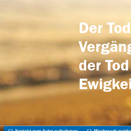
Der Tod
Vergäng
der Tod
Ewigkei