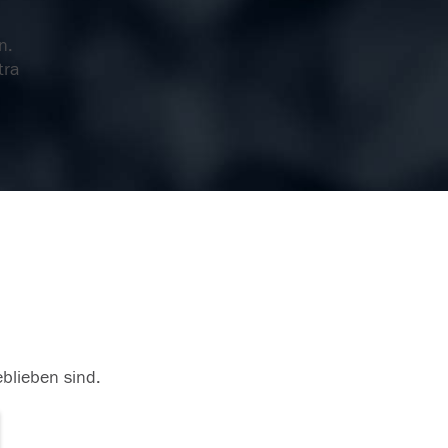
n.
tra
eblieben sind.