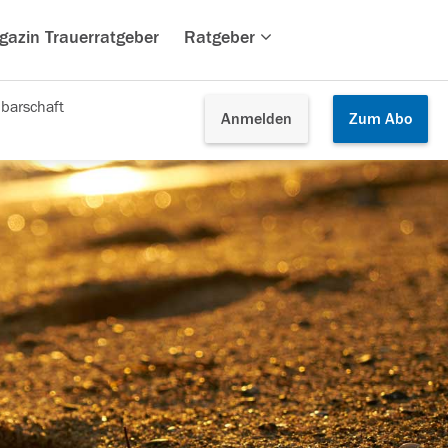
gazin Trauerratgeber
Ratgeber
barschaft
Anmelden
Zum
Abo