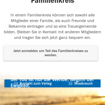
Familienkreis
In einem Familienkreis können sich sowohl alle
Mitglieder einer Familie, als auch Freunde und
Bekannte eintragen und so eine Trauergemeinde
bilden. Bleiben Sie in Kontakt mit anderen Mitgliedern
und tragen Sie sich jetzt ganz bequem ein.
Jetzt anmelden um Teil des Familienkreises zu
werden.
Der Tod ist nicht das Ende, nicht die
Vergänglichkeit,
der Tod ist nur die Wende, Beginn der
Kontakt zum Verlag
Missbrauch
Ewigkeit.
aufnehmen
melden