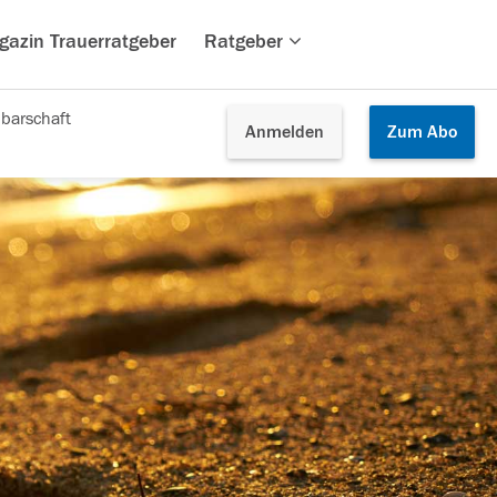
gazin Trauerratgeber
Ratgeber
barschaft
Anmelden
Zum
Abo