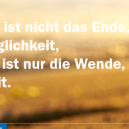
 ist nicht das Ende,
lichkeit,
 ist nur die Wende,
t.
en