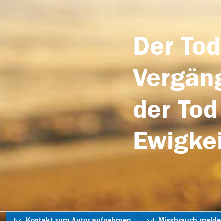
Der Tod
Vergäng
der Tod
Ewigkei
Kontakt zum Autor aufnehmen
Missbrauch meld