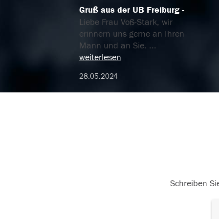
Gruß aus der UB Freiburg
Liebe Frau Voß-Stark, wir
erinnern uns gerne an Ihren
Mann und an Sie.
...
weiterlesen
28.05.2024
Schreiben Sie