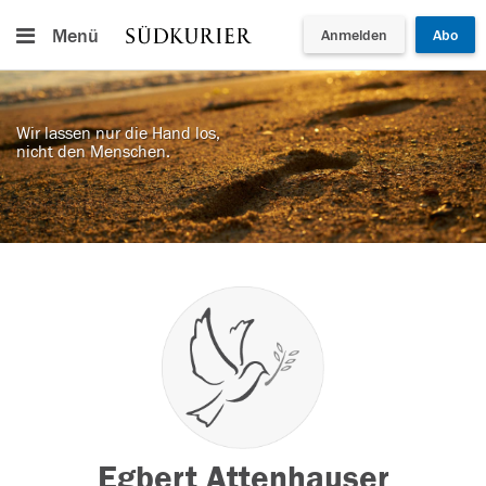
Menü
Anmelden
Abo
Wir lassen nur die Hand los,
nicht den Menschen.
Egbert Attenhauser