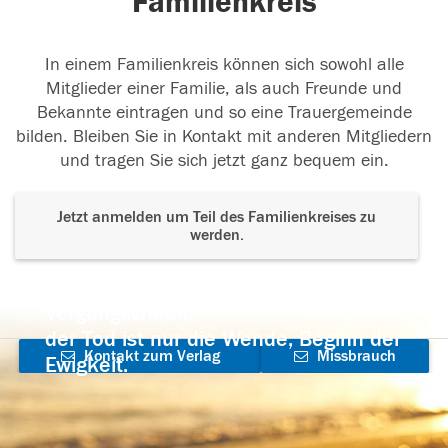
Familienkreis
In einem Familienkreis können sich sowohl alle
Mitglieder einer Familie, als auch Freunde und
Bekannte eintragen und so eine Trauergemeinde
bilden. Bleiben Sie in Kontakt mit anderen Mitgliedern
und tragen Sie sich jetzt ganz bequem ein.
Jetzt anmelden um Teil des Familienkreises zu
werden.
Der Tod ist nicht das Ende, nicht die
Vergänglichkeit,
der Tod ist nur die Wende, Beginn der
Kontakt zum Verlag
Missbrauch
Ewigkeit.
aufnehmen
melden