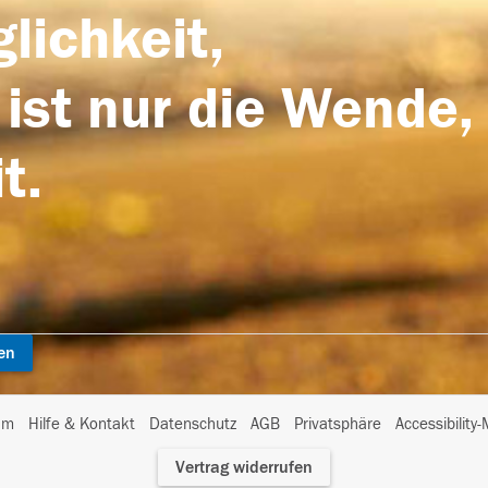
lichkeit,
 ist nur die Wende,
t.
en
I
um
Hilfe & Kontakt
Datenschutz
AGB
Privatsphäre
Accessibility
m
Vertrag widerrufen
A