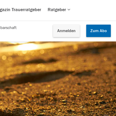
gazin Trauerratgeber
Ratgeber
barschaft
Anmelden
Zum
Abo