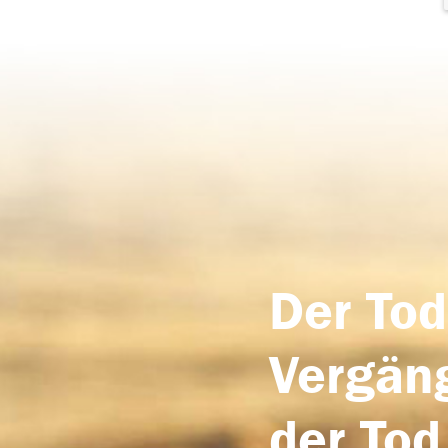
Der Tod
Vergäng
der Tod