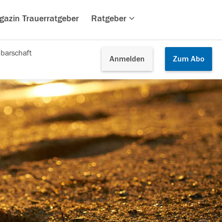
gazin Trauerratgeber
Ratgeber
barschaft
Anmelden
Zum
Abo