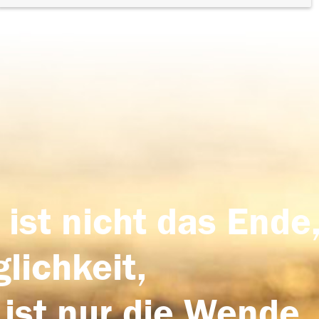
 ist nicht das Ende,
lichkeit,
 ist nur die Wende,