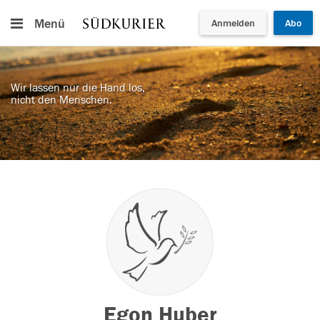
Menü
Anmelden
Abo
Wir lassen nur die Hand los,
nicht den Menschen.
Egon Huber