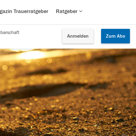
gazin Trauerratgeber
Ratgeber
barschaft
Anmelden
Zum
Abo