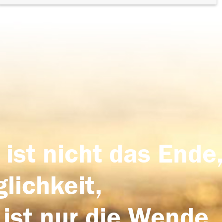
 ist nicht das Ende,
lichkeit,
 ist nur die Wende,