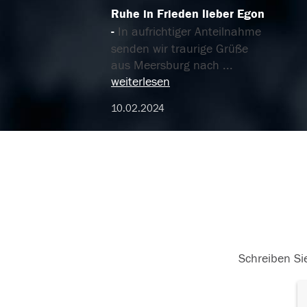
Ruhe in Frieden lieber Egon
In aufrichtiger Anteilnahme
senden wir traurige Grüße
aus Meersburg nach
...
weiterlesen
10.02.2024
Schreiben Sie