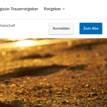
gazin Trauerratgeber
Ratgeber
barschaft
Anmelden
Zum
Abo