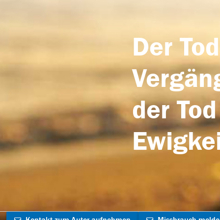
Der Tod
Vergäng
der Tod
Ewigkei