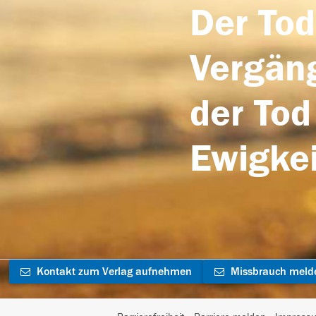
Der Tod
Vergäng
der Tod
Ewigkei
Kontakt zum Verlag aufnehmen
Missbrauch meld