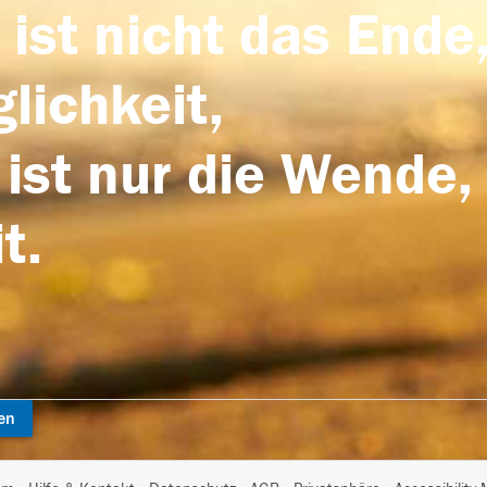
 ist nicht das Ende,
lichkeit,
 ist nur die Wende,
t.
en