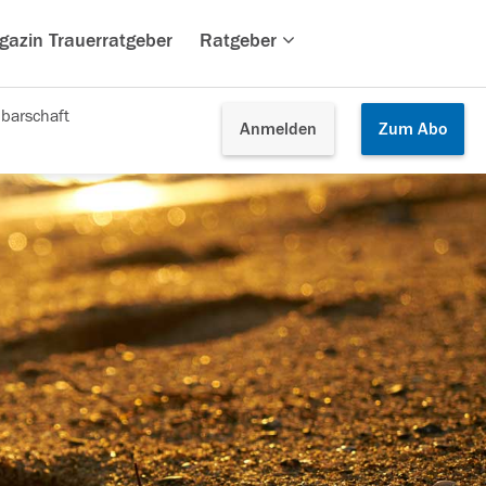
gazin Trauerratgeber
Ratgeber
barschaft
Anmelden
Zum
Abo