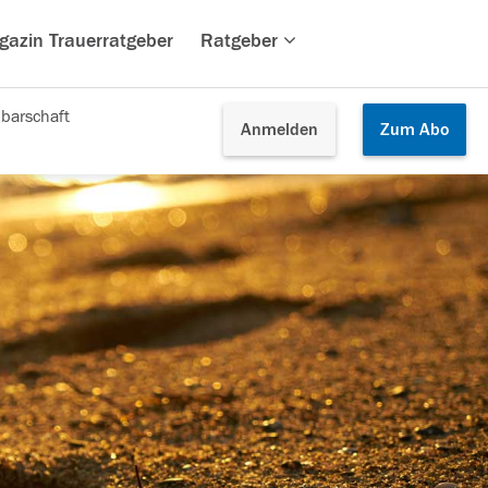
gazin Trauerratgeber
Ratgeber
barschaft
Anmelden
Zum
Abo