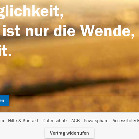
lichkeit,
 ist nur die Wende,
t.
en
I
um
Hilfe & Kontakt
Datenschutz
AGB
Privatsphäre
Accessibility
m
Vertrag widerrufen
A