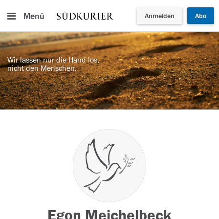
Menü
Anmelden
Abo
Wir lassen nur die Hand los,
nicht den Menschen.
Egon Meichelbeck