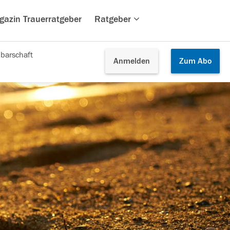
gazin Trauerratgeber
Ratgeber
barschaft
Anmelden
Zum
Abo