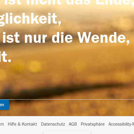
lichkeit,
 ist nur die Wende,
t.
en
I
um
Hilfe & Kontakt
Datenschutz
AGB
Privatsphäre
Accessibility
m