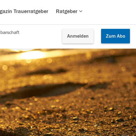
gazin Trauerratgeber
Ratgeber
barschaft
Anmelden
Zum
Abo