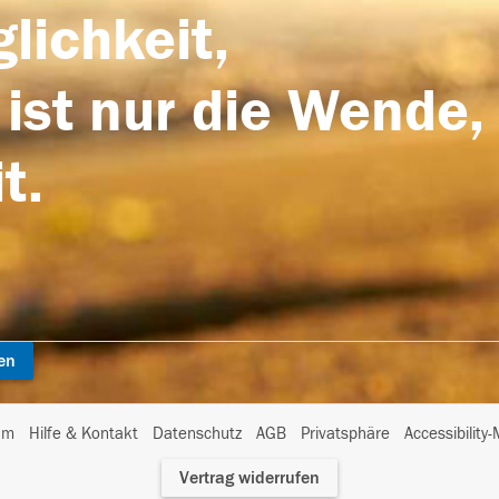
lichkeit,
 ist nur die Wende,
t.
en
I
um
Hilfe & Kontakt
Datenschutz
AGB
Privatsphäre
Accessibility
m
Vertrag widerrufen
A