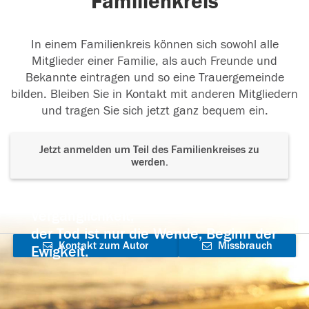
Familienkreis
In einem Familienkreis können sich sowohl alle
Mitglieder einer Familie, als auch Freunde und
Bekannte eintragen und so eine Trauergemeinde
bilden. Bleiben Sie in Kontakt mit anderen Mitgliedern
und tragen Sie sich jetzt ganz bequem ein.
Jetzt anmelden um Teil des Familienkreises zu
werden.
Der Tod ist nicht das Ende, nicht die
Vergänglichkeit,
der Tod ist nur die Wende, Beginn der
Kontakt zum Autor
Missbrauch
Ewigkeit.
aufnehmen
melden