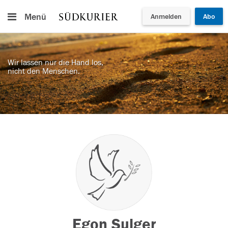
Menü
Anmelden
Abo
Wir lassen nur die Hand los,
nicht den Menschen.
Egon Sulger