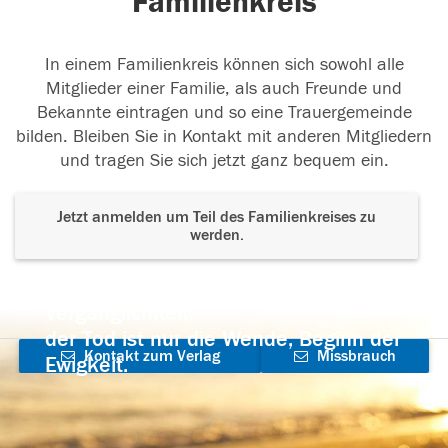
Familienkreis
In einem Familienkreis können sich sowohl alle
Mitglieder einer Familie, als auch Freunde und
Bekannte eintragen und so eine Trauergemeinde
bilden. Bleiben Sie in Kontakt mit anderen Mitgliedern
und tragen Sie sich jetzt ganz bequem ein.
Jetzt anmelden um Teil des Familienkreises zu
werden.
Der Tod ist nicht das Ende, nicht die
Vergänglichkeit,
der Tod ist nur die Wende, Beginn der
Kontakt zum Verlag
Missbrauch
Ewigkeit.
aufnehmen
melden