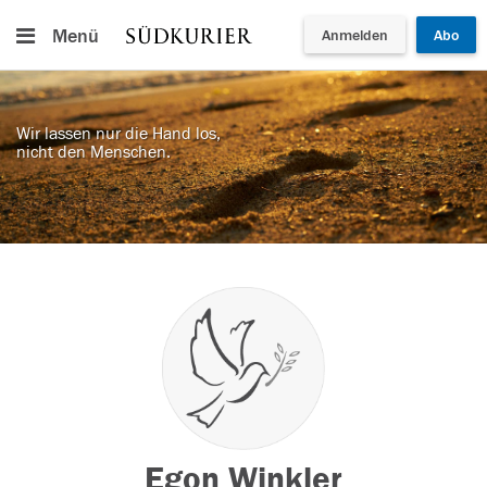
Menü
Anmelden
Abo
Wir lassen nur die Hand los,
nicht den Menschen.
Egon Winkler