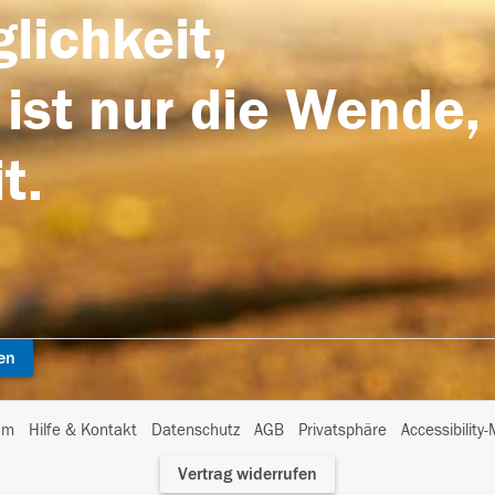
lichkeit,
 ist nur die Wende,
t.
en
I
um
Hilfe & Kontakt
Datenschutz
AGB
Privatsphäre
Accessibility
m
Vertrag widerrufen
A