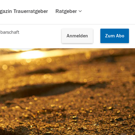
gazin Trauerratgeber
Ratgeber
barschaft
Anmelden
Zum
Abo