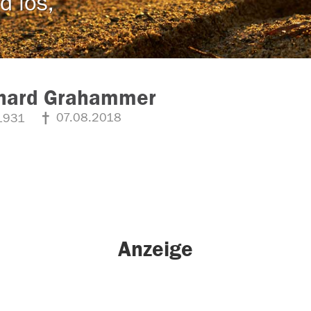
d los,
hard Grahammer
07.08.2018
1931
Anzeige