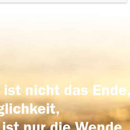
 ist nicht das Ende,
lichkeit,
 ist nur die Wende,