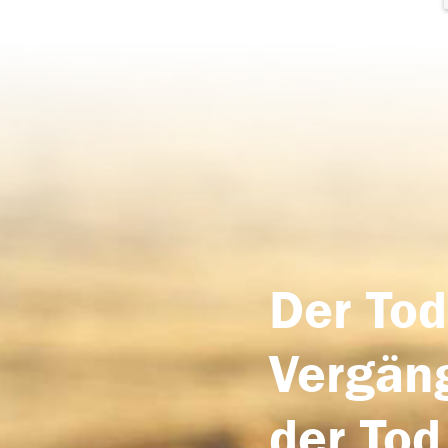
Der Tod
Vergäng
der Tod