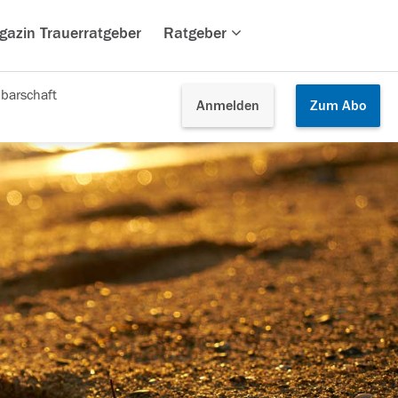
gazin Trauerratgeber
Ratgeber
barschaft
Anmelden
Zum
Abo