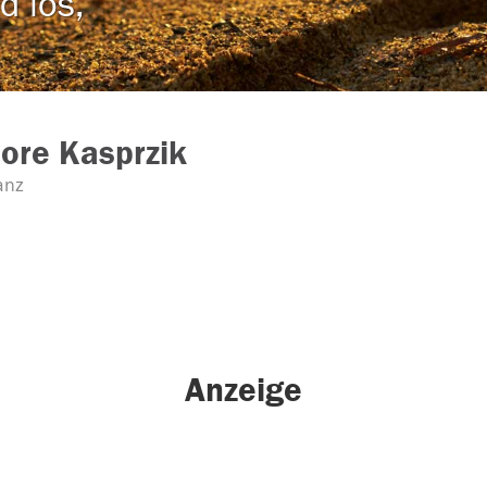
d los,
ore Kasprzik
anz
Anzeige