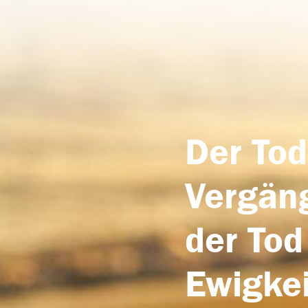
Der Tod
Vergäng
der Tod
Ewigkei