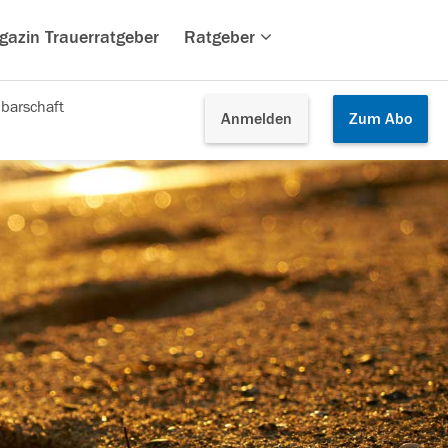
gazin Trauerratgeber
Ratgeber
barschaft
Anmelden
Zum
Abo