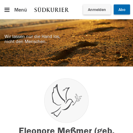
Menü
Anmelden
Abo
Wir lassen nur die Hand los,
nicht den Menschen.
Eleonore Meßmer (geb.