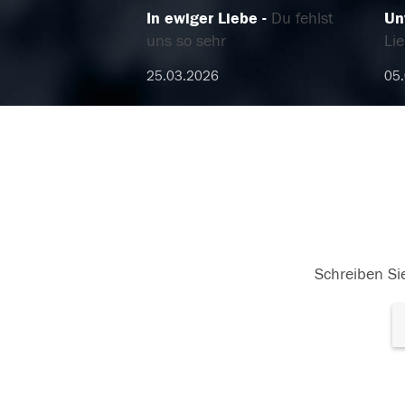
In ewiger Liebe
Du fehlst
Un
uns so sehr
Li
25.03.2026
05
Schreiben Sie