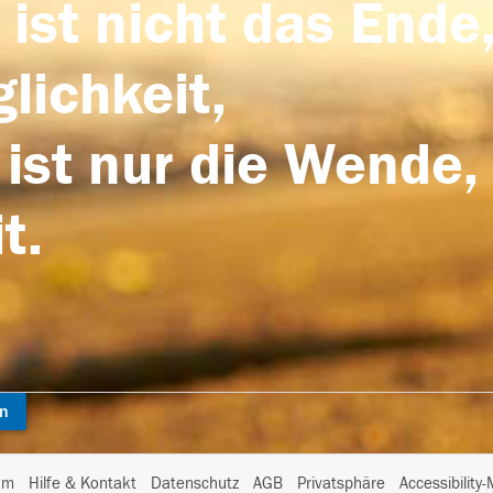
 ist nicht das Ende,
lichkeit,
 ist nur die Wende,
t.
en
I
um
Hilfe & Kontakt
Datenschutz
AGB
Privatsphäre
Accessibility