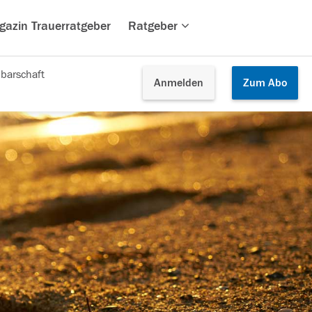
gazin Trauerratgeber
Ratgeber
barschaft
Anmelden
Zum
Abo