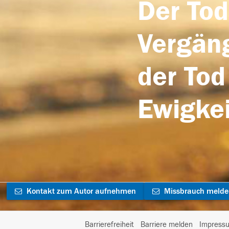
Der Tod
Vergäng
der Tod
Ewigkei
Kontakt zum Autor aufnehmen
Missbrauch meld
Barrierefreiheit
Barriere melden
Impress