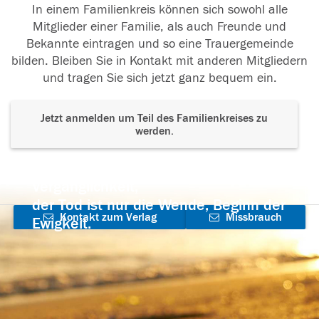
In einem Familienkreis können sich sowohl alle
Mitglieder einer Familie, als auch Freunde und
Bekannte eintragen und so eine Trauergemeinde
bilden. Bleiben Sie in Kontakt mit anderen Mitgliedern
und tragen Sie sich jetzt ganz bequem ein.
Jetzt anmelden um Teil des Familienkreises zu
werden.
Der Tod ist nicht das Ende, nicht die
Vergänglichkeit,
der Tod ist nur die Wende, Beginn der
Kontakt zum Verlag
Missbrauch
Ewigkeit.
aufnehmen
melden