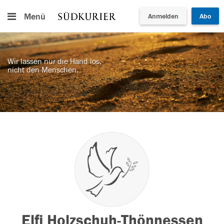
Menü
Anmelden
Abo
Wir lassen nur die Hand los,
nicht den Menschen.
Elfi Holzschuh-Thönnessen